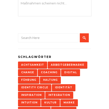
Maßnahmen scheinen nicht...
SCHLAGWÖRTER
ACHTSAMKEIT
ARBEITGEBERMARKE
CHANGE
COACHING
DIGITAL
FÜHRUNG
HALTUNG
IDENTITY CIRCLE
IDENTITÄT
INSPIRATION
INTEGRATION
INTUITION
KULTUR
MARKE