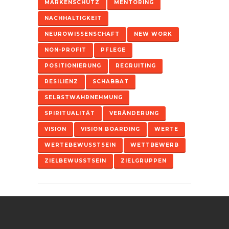
MARKENSCHUTZ
MENTORING
NACHHALTIGKEIT
NEUROWISSENSCHAFT
NEW WORK
NON-PROFIT
PFLEGE
POSITIONIERUNG
RECRUITING
RESILIENZ
SCHABBAT
SELBSTWAHRNEHMUNG
SPIRITUALITÄT
VERÄNDERUNG
VISION
VISION BOARDING
WERTE
WERTEBEWUSSTSEIN
WETTBEWERB
ZIELBEWUSSTSEIN
ZIELGRUPPEN