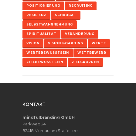
POSITIONIERUNG
RECRUITING
RESILIENZ
SCHABBAT
SELBSTWAHRNEHMUNG
SPIRITUALITÄT
VERÄNDERUNG
VISION
VISION BOARDING
WERTE
WERTEBEWUSSTSEIN
WETTBEWERB
ZIELBEWUSSTSEIN
ZIELGRUPPEN
Kontakt
mindfulbranding GmbH
Parkweg 24
82418 Murnau am Staffelsee