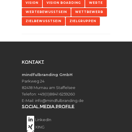
VISION
VISION BOARDING
WERTE
WERTEBEWUSSTSEIN
WETTBEWERB
ZIELBEWUSSTSEIN
ZIELGRUPPEN
Kontakt
mindfulbranding GmbH
Parkweg 24
82418 Murnau am Staffelsee
Telefon: +49(0)8841 6259260
E-Mail:
info@mindfulbranding.de
Social Media Profile
LinkedIn
XING