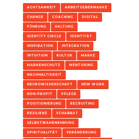
ACHTSAMKEIT
ARBEITGEBERMARKE
CHANGE
COACHING
DIGITAL
FÜHRUNG
HALTUNG
IDENTITY CIRCLE
IDENTITÄT
INSPIRATION
INTEGRATION
INTUITION
KULTUR
MARKE
MARKENSCHUTZ
MENTORING
NACHHALTIGKEIT
NEUROWISSENSCHAFT
NEW WORK
NON-PROFIT
PFLEGE
POSITIONIERUNG
RECRUITING
RESILIENZ
SCHABBAT
SELBSTWAHRNEHMUNG
SPIRITUALITÄT
VERÄNDERUNG